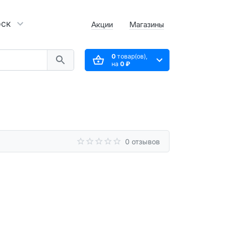
рск
Акции
Магазины
0
товар(ов),
на
0 ₽
0 отзывов