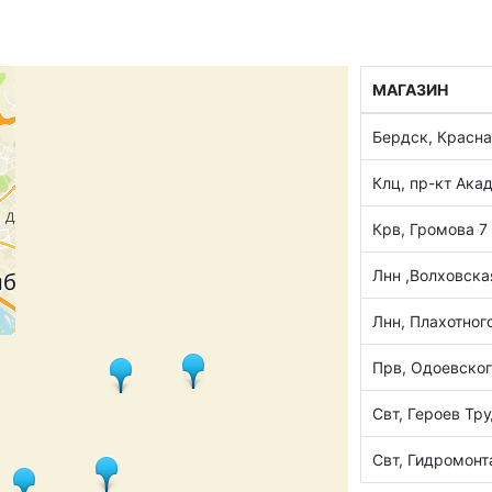
МАГАЗИН
Бердск, Красна
Клц, пр-кт Ака
Крв, Громова 7
Лнн ,Волховска
Лнн, Плахотног
Прв, Одоевского
Свт, Героев Тру
Свт, Гидромон