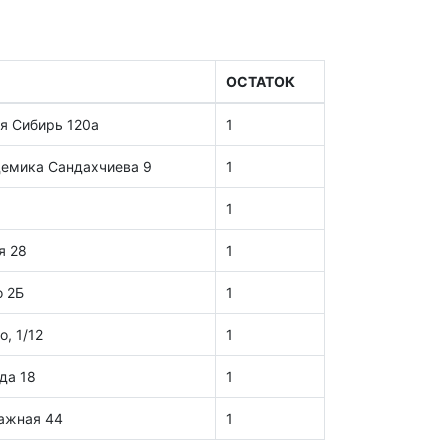
ОСТАТОК
я Сибирь 120а
1
демика Сандахчиева 9
1
1
я 28
1
о 2Б
1
, 1/12
1
да 18
1
тажная 44
1