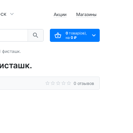
рск
Акции
Магазины
0
товар(ов),
на
0 ₽
1 фисташк.
исташк.
0 отзывов