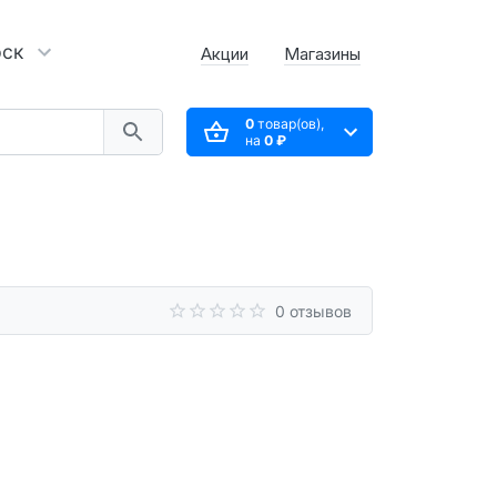
рск
Акции
Магазины
0
товар(ов),
на
0 ₽
0 отзывов