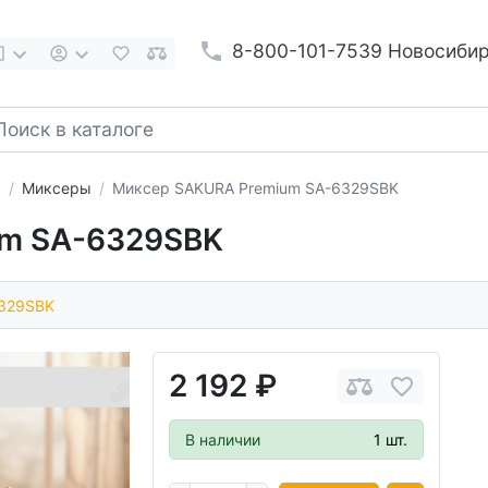
8-800-101-7539 Новосиби
в
Миксеры
Миксер SAKURA Premium SA-6329SBK
um SA-6329SBK
329SBK
2 192 ₽
В наличии
1 шт.