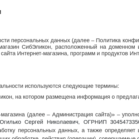
И
овоси
ти персональных данных (далее – Политика конфи
-магазин СибЭликон, расположенный на доменном
сайта Интернет-магазина, программ и продуктов Инт
иальности используются следующие термины:
ликон, на котором размещена информация о предлаг
т-магазина (далее – Администрация сайта)» – упол
Огилько Сергей Николаевич, ОГРНИП 304547335
аботку персональных данных, а также определяет
щих обработке, действия (операции), совершаемые