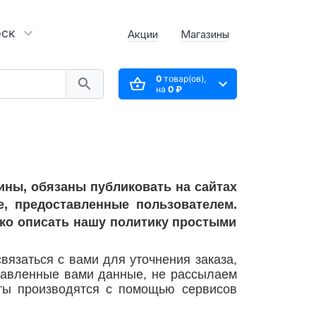
рск
Акции
Магазины
0
товар(ов),
на
0 ₽
ины, обязаны публиковать на сайтах
е, предоставленные пользователем.
ко описать нашу политику простыми
язаться с вами для уточнения заказа,
ставленные вами данные, не рассылаем
ты производятся с помощью сервисов