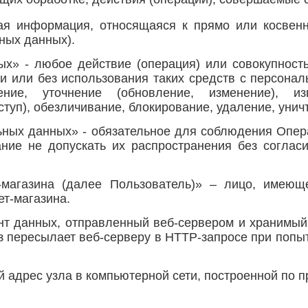
бая информация, относящаяся к прямо или косвен
ных данных).
ых» - любое действие (операция) или совокупност
и или без использования таких средств с персонал
ение, уточнение (обновление, изменение), из
ступ), обезличивание, блокирование, удаление, уни
ьных данных» - обязательное для соблюдения Опе
ие не допускать их распространения без соглас
т-магазина (далее Пользователь)» – лицо, имеющ
т-магазина.
нт данных, отправленный веб-сервером и хранимый
з пересылает веб-серверу в HTTP-запросе при попы
й адрес узла в компьютерной сети, построенной по пр