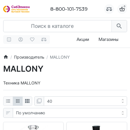
0
0
8-800-101-7539
8-800-101-7539
Акции
Магазины
Производитель
MALLONY
MALLONY
Техника MALLONY