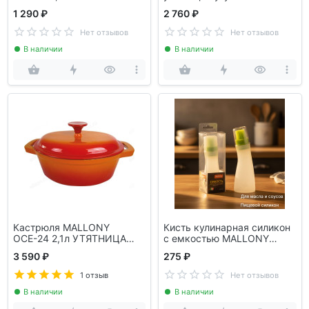
1 290 ₽
2 760 ₽
Нет отзывов
Нет отзывов
В наличии
В наличии
Кастрюля MALLONY
Кисть кулинарная силикон
ОСЕ-24 2,1л УТЯТНИЦА
с емкостью MALLONY
985035
Capacita 001797
3 590 ₽
275 ₽
1 отзыв
Нет отзывов
В наличии
В наличии