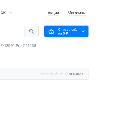
рск
Акции
Магазины
0
товар(ов),
на
0 ₽
-12991 Pro (111238)
0 отзывов