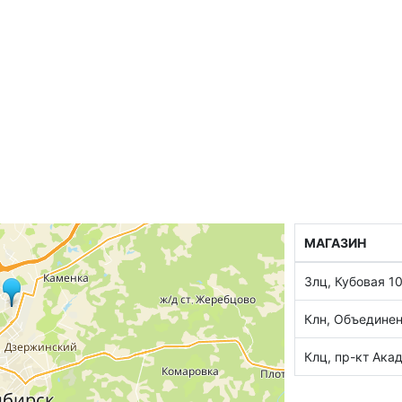
МАГАЗИН
Злц, Кубовая 1
Клн, Объединен
Клц, пр-кт Ака