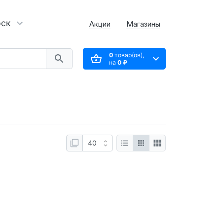
рск
Акции
Магазины
0
товар(ов),
на
0 ₽