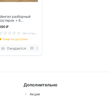
Мангал разборный
Костерок + 6
шампуров
690 ₽
Н
ет отзывов
Товар не доступен
Ожидается
Дополнительно
Акции