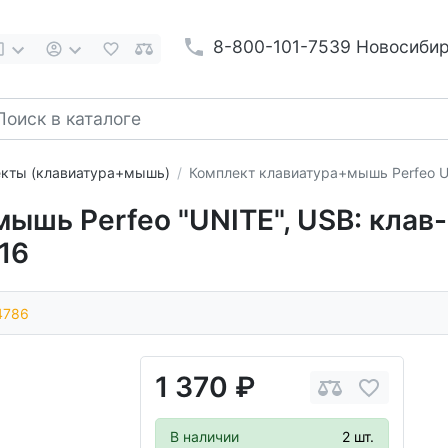
8-800-101-7539 Новосиби
кты (клавиатура+мышь)
Комплект клавиатура+мышь Perfeo 
шь Perfeo "UNITE", USB: клав-р
16
4786
1 370 ₽
В наличии
2 шт.