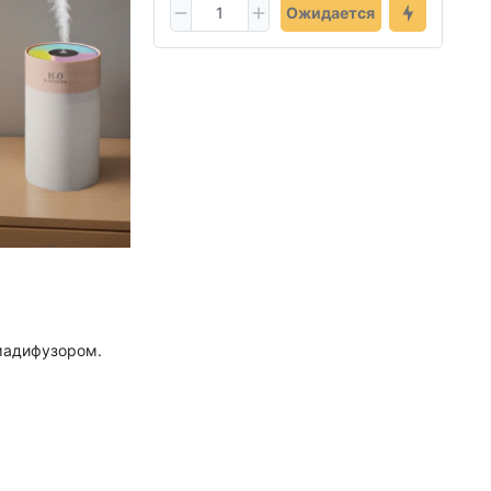
Ожидается
мадифузором.