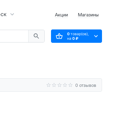
рск
Акции
Магазины
0
товар(ов),
на
0 ₽
0 отзывов