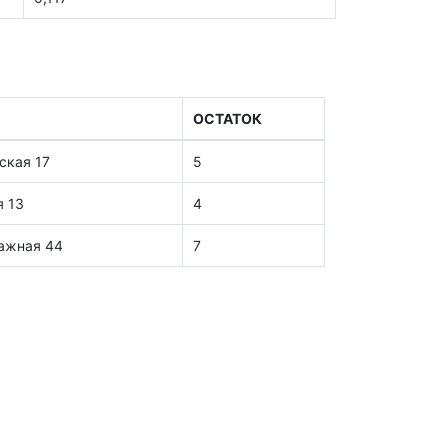
ОСТАТОК
ская 17
5
я 13
4
тажная 44
7