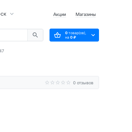
рск
Акции
Магазины
0
товар(ов),
на
0 ₽
47
0 отзывов