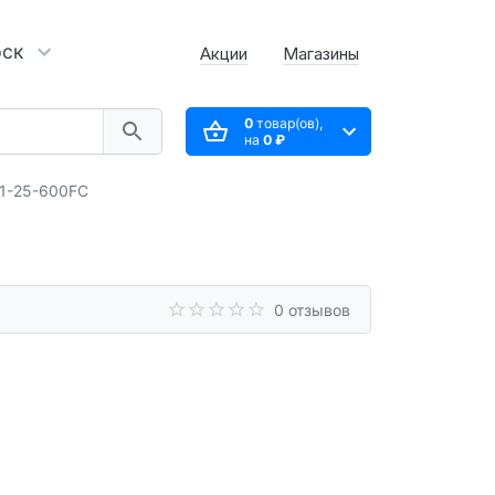
рск
Акции
Магазины
0
товар(ов),
на
0 ₽
1-25-600FC
0 отзывов