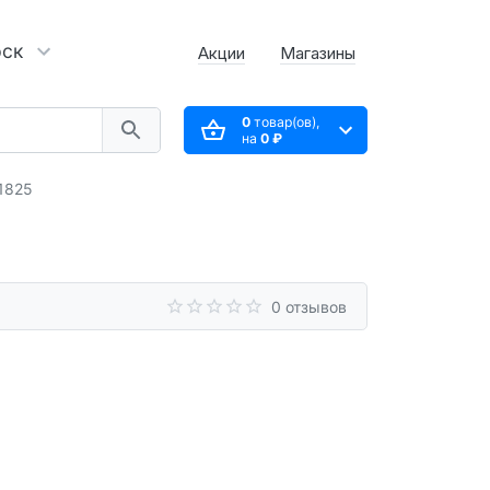
рск
Акции
Магазины
0
товар(ов),
на
0 ₽
1825
0 отзывов