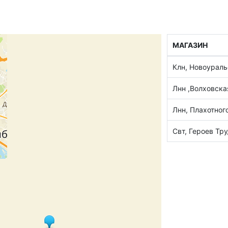
МАГАЗИН
Клн, Новоураль
Лнн ,Волховска
Лнн, Плахотног
Свт, Героев Тру