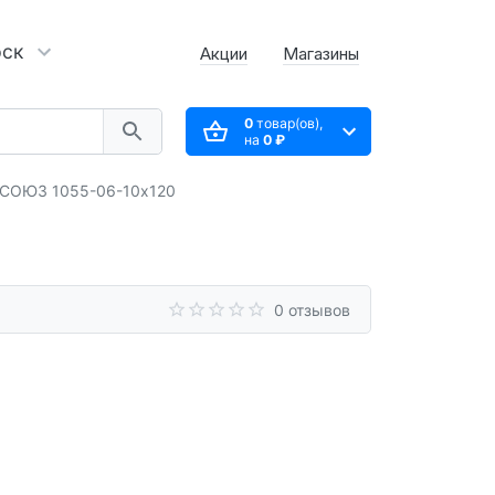
рск
Акции
Магазины
0
товар(ов),
на
0 ₽
 СОЮЗ 1055-06-10x120
0 отзывов