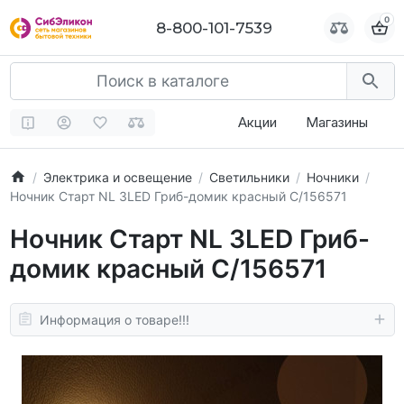
0
0
8-800-101-7539
8-800-101-7539
Акции
Магазины
Электрика и освещение
Светильники
Ночники
Ночник Старт NL 3LED Гриб-домик красный С/156571
Ночник Старт NL 3LED Гриб-
домик красный С/156571
Информация о товаре!!!