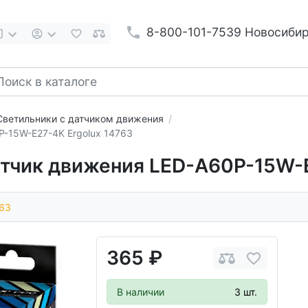
8-800-101-7539 Новосиби
Светильники с датчиком движения
-15W-E27-4K Ergolux 14763
тчик движения LED-A60P-15W-E
63
365 ₽
В наличии
3 шт.