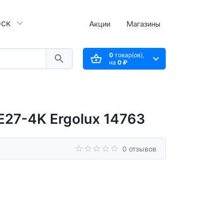
рск
Акции
Магазины
0
товар(ов),
на
0 ₽
27-4K Ergolux 14763
0 отзывов