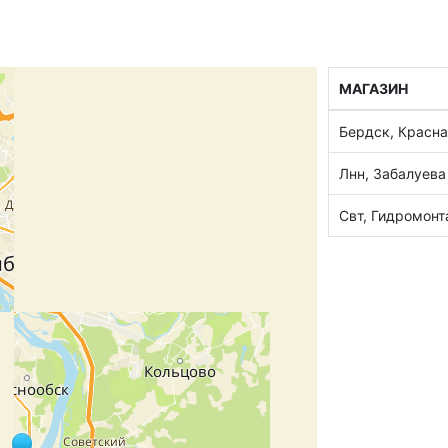
МАГАЗИН
Бердск, Красна
Лнн, Забалуева
Свт, Гидромон