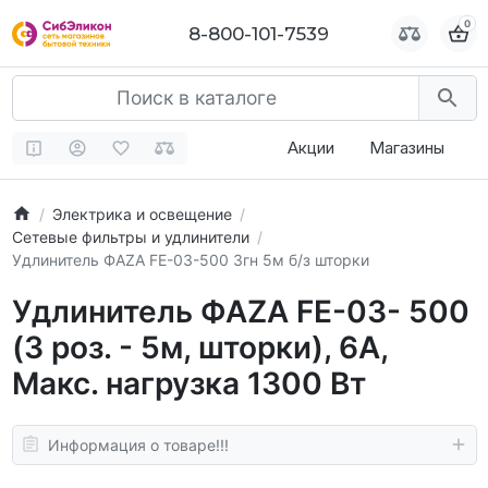
0
0
8-800-101-7539
8-800-101-7539
Акции
Магазины
Электрика и освещение
Сетевые фильтры и удлинители
Удлинитель ФАZА FE-03-500 3гн 5м б/з шторки
Удлинитель ФАZА FE-03- 500
(3 роз. - 5м, шторки), 6А,
Макс. нагрузка 1300 Вт
Информация о товаре!!!