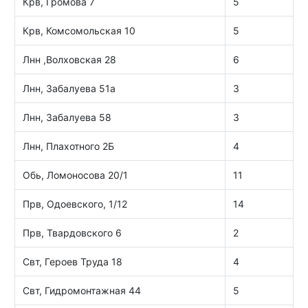
Крв, Громова 7
5
Крв, Комсомольская 10
5
Лнн ,Волховская 28
6
Лнн, Забалуева 51а
3
Лнн, Забалуева 58
3
Лнн, Плахотного 2Б
4
Обь, Ломоносова 20/1
11
Прв, Одоевского, 1/12
14
Прв, Твардовского 6
2
Свт, Героев Труда 18
4
Свт, Гидромонтажная 44
5