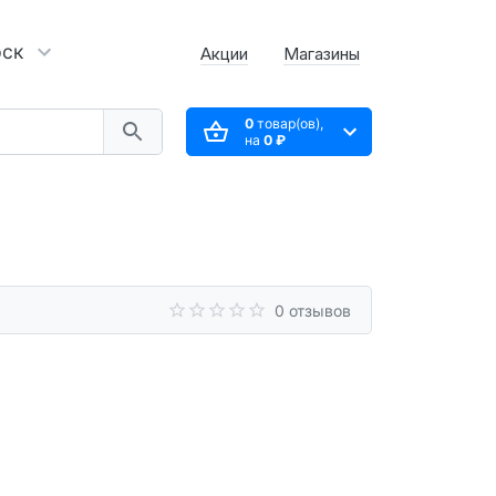
рск
Акции
Магазины
0
товар(ов),
на
0 ₽
0 отзывов