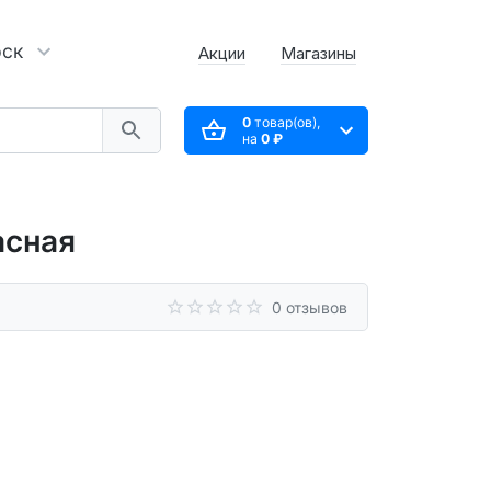
рск
Акции
Магазины
0
товар(ов),
на
0 ₽
асная
0 отзывов