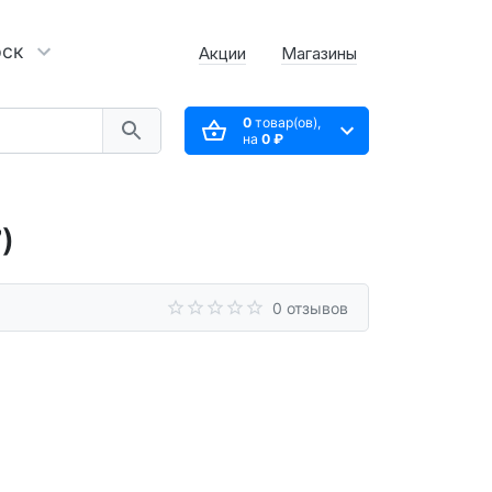
рск
Акции
Магазины
0
товар(ов),
на
0 ₽
)
0 отзывов