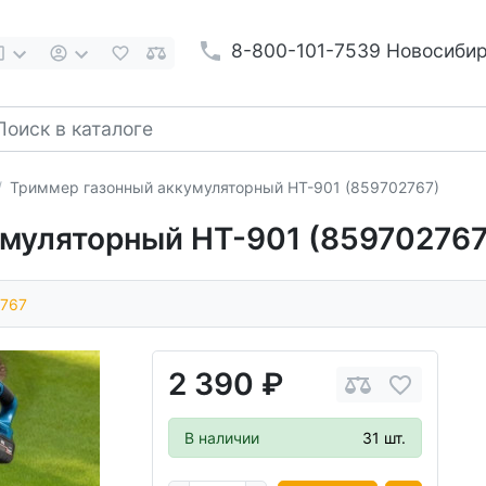
8-800-101-7539 Новосиби
Триммер газонный аккумуляторный HT-901 (859702767)
муляторный HT-901 (859702767
767
2 390 ₽
В наличии
31 шт.