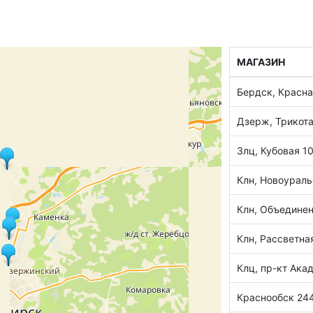
МАГАЗИН
Бердск, Красна
Дзерж, Трикот
Злц, Кубовая 1
Клн, Новоураль
Клн, Объединен
Клн, Рассветна
Клц, пр-кт Ака
Краснообск 244