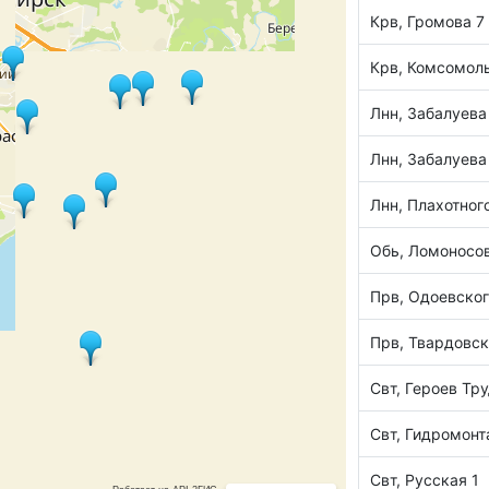
Крв, Громова 7
Крв, Комсомол
Лнн, Забалуева
Лнн, Забалуева
Лнн, Плахотног
Обь, Ломоносов
Прв, Одоевского
Прв, Твардовск
Свт, Героев Тру
Свт, Гидромон
Свт, Русская 1