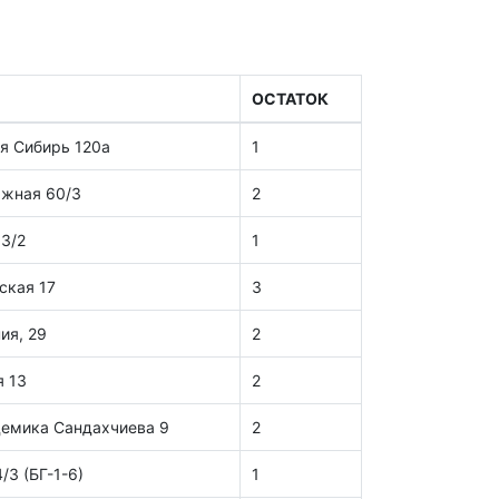
ОСТАТОК
я Сибирь 120а
1
ажная 60/3
2
03/2
1
ская 17
3
ия, 29
2
я 13
2
демика Сандахчиева 9
2
/3 (БГ-1-6)
1