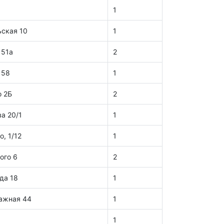
1
ьская 10
1
 51а
2
 58
1
о 2Б
2
а 20/1
1
, 1/12
1
ого 6
2
да 18
1
тажная 44
1
1