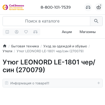
0
0
8-800-101-7539
8-800-101-7539
Акции
Магазины
Бытовая техника
Уход за одеждой и обувью
Утюги
Утюг LEONORD LE-1801 чер/син (270079)
Утюг LEONORD LE-1801 чер/
син (270079)
Информация о товаре!!!